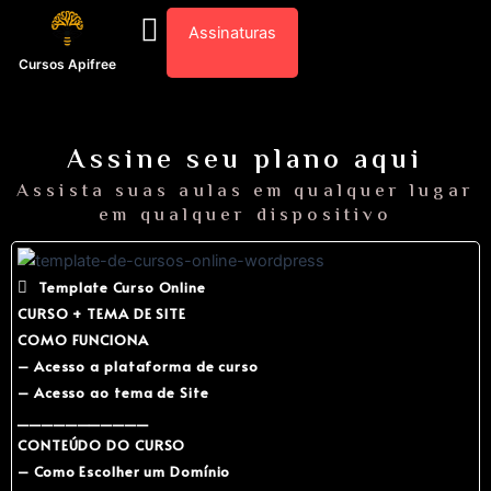
M
Ir
Assinaturas
Minha Conta
e
para
n
o
Cursos Apifree
u
conteúdo
Assine seu plano aqui
Assista suas aulas em qualquer lugar
em qualquer dispositivo
Template Curso Online
CURSO + TEMA DE SITE
COMO FUNCIONA
– Acesso a plataforma de curso
– Acesso ao tema de Site
___________
CONTEÚDO DO CURSO
– Como Escolher um Domínio