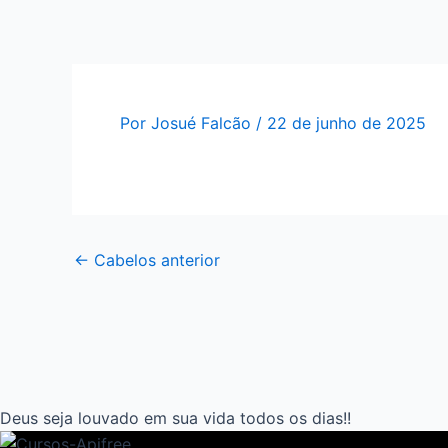
Ir
Post
para
navigation
o
conteúdo
Por
Josué Falcão
/
22 de junho de 2025
←
Cabelos anterior
Deus seja louvado em sua vida todos os dias!!