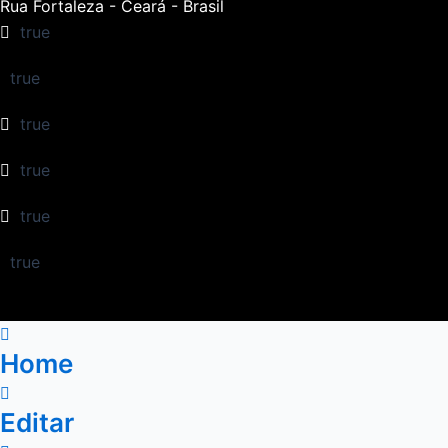
Rua Fortaleza - Ceará - Brasil
true
true
true
true
true
true
Home
Editar